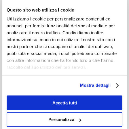
Questo sito web utilizza i cookie
Utilizziamo i cookie per personalizzare contenuti ed
annunci, per fornire funzionalità dei social media e per
analizzare il nostro traffico. Condividiamo inoltre
informazioni sul modo in cui utilizza il nostro sito con i
nostri partner che si occupano di analisi dei dati web,
pubblicità e social media, i quali potrebbero combinarle
con altre informazioni che ha fornito loro o che hanno
raccolto dal suo utilizzo dei loro servizi.
Incidente di sicurezza o violazione
dei dati personali?
Mostra dettagli
Le violazioni di dati personali non sempre sono
causate da attacchi informatici esterni, ma da
procedure inadeguate e da semplici...
Accetta tutti
Personalizza