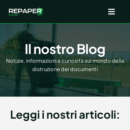
Salta
al
Toggl
contenuto
Navig
Chi siamo
Il nostro Blog
Come funziona
Notizie, informazioni e curiosità sul mondo della
distruzione dei documenti
Servizi
FAQ
Leggi i nostri articoli:
Blog