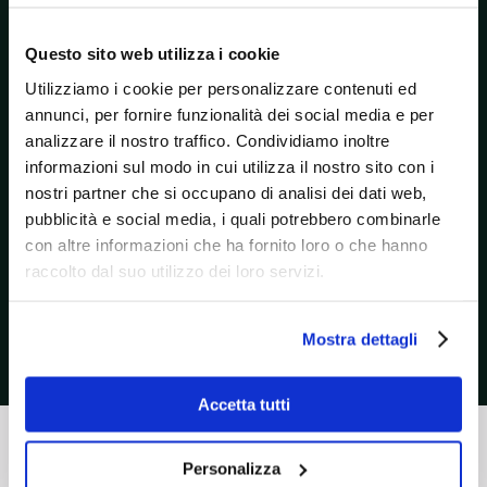
impegnarci per soddisfare gli standard
qualitativi richiesti dalla nostra clientela,
Questo sito web utilizza i cookie
garantendo sempre la massima sicurezza e
Utilizziamo i cookie per personalizzare contenuti ed
riservatezza nella distruzione dei documenti.
annunci, per fornire funzionalità dei social media e per
analizzare il nostro traffico. Condividiamo inoltre
informazioni sul modo in cui utilizza il nostro sito con i
Scarica i certificati
nostri partner che si occupano di analisi dei dati web,
pubblicità e social media, i quali potrebbero combinarle
con altre informazioni che ha fornito loro o che hanno
raccolto dal suo utilizzo dei loro servizi.
Mostra dettagli
Accetta tutti
Distruzione Continua
Personalizza