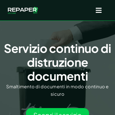
Salta
al
Toggl
contenuto
Navig
Chi siamo
Servizio continuo di
Come funziona
distruzione
Servizi
documenti
Smaltimento di documenti in modo continuo e
FAQ
sicuro
Blog