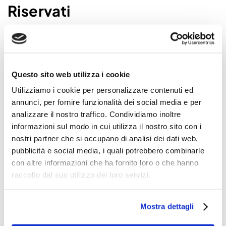
Riservati
Offriamo un servizio di
smaltimento documenti
riservati
di alta qualità grazie a diversi fattori. Il
servizio viene svolto direttamente presso la
sede del cliente, la tariffa all-inclusive copre
Questo sito web utilizza i cookie
tutti i servizi necessari, viene rilasciata una
Utilizziamo i cookie per personalizzare contenuti ed
certificazione di avvenuta distruzione
tramite
annunci, per fornire funzionalità dei social media e per
analizzare il nostro traffico. Condividiamo inoltre
PEC. La nostra azienda è certificata UNI-ISO
informazioni sul modo in cui utilizza il nostro sito con i
9001 (certificazione della qualità del servizio) e
nostri partner che si occupano di analisi dei dati web,
UNI-EN 15713 (certificazione di azienda
pubblicità e social media, i quali potrebbero combinarle
specializzata nel trattamento di dati riservati).
con altre informazioni che ha fornito loro o che hanno
raccolto dal suo utilizzo dei loro servizi.
Mostra dettagli
Come lo Smaltimento