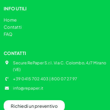
INFO UTILI
Home
Contatti
FAQ
CONTATTI
Secure RePaper S.r.l. Via C. Colombo, 4/7 Mirano
(VE)
+39 0415 702 403
|
800 07 27 97
info@repaper.it
Richiedi un preventivo