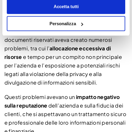
Documenti può aiutare la tua
Accetta tutti
realtà aziendale?
In un’azienda operante nel settore finanziario, la
Personalizza
gestione interna dello smaltimento dei
documenti riservati aveva creato numerosi
problemi, tra cui l’
allocazione eccessiva di
risorse
e tempo per un compito non principale
per l’azienda e l’esposizione a potenziali rischi
legati alla violazione della privacy e alla
divulgazione di informazioni sensibili.
Questi problemi avevano un
impatto negativo
sulla reputazione
dell’azienda e sulla fiducia dei
clienti, che si aspettavano un trattamento sicuro
e professionale delle loro informazioni personali
e finanziarie.