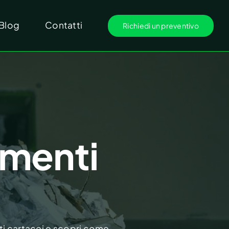
Blog
Contatti
Richiedi un preventivo
menti
ti cartacei e scopri come