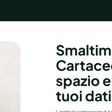
Smaltim
Cartaceo
spazio e
tuoi dati
L’archivio cartaceo può o